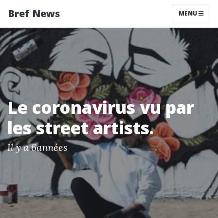
Bref News
MENU
Le coronavirus vu par
les street artists.
Il y a 6années